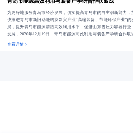
青岛市能源高效利用与装备产学研合作联盟成
为更好地服务青岛市经济发展，切实提高青岛市的自主创新能力，
快推进青岛市新旧动能转换新兴产业“高端装备、节能环保产业”的
展，提升青岛市能源清洁高效利用水平，促进山东省压力容器行业
发展，2020年12月19日，青岛市能源高效利用与装备产学研合作联
成立大会暨2020山东省压力容器学术会议在青岛花园大酒店顺利
查看详情 >
开，本次会议由山东机械工程学会压力容器专业委员会主办，中国
油大学（华东）承办，山东大学、青岛科技大学、山东科技大学、
东省特种设备协会、山东省石油化工设备协会协办，济南鑫光试验
制造有限公司、山东恒通膨胀节制造有限公司、青岛泰捷网络科技
限公司赞助。会议吸引来自全省高校、科研院所、企业单位的共计15
名代表参加。青岛泰捷网络科技有限公司作为专委会成员受邀参加
次会议。